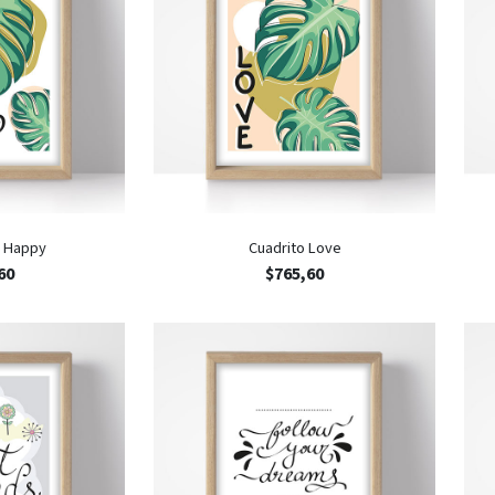
e Happy
Cuadrito Love
60
$
765,60