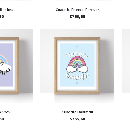
 Besties
Cuadrito Friends Forever
60
$
765,60
ainbow
Cuadrito Beautiful
60
$
765,60