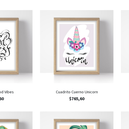
od Vibes
Cuadrito Cuerno Unicorn
60
$
765,60