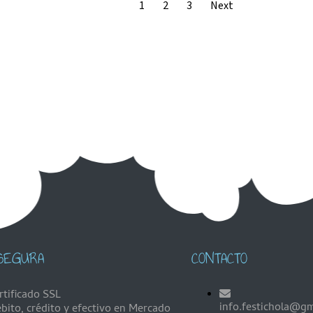
1
2
3
Next
SEGURA
CONTACTO
rtificado SSL
info.festichola@g
bito, crédito y efectivo en Mercado