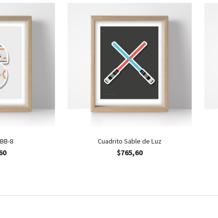
 BB-8
Cuadrito Sable de Luz
60
$
765,60