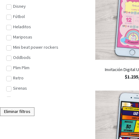
Disney
Fútbol
Heladitos
Mariposas
Mini beat power rockers
Oddbods
Plim Plim
Invitación Digital
$
1.235
Retro
Sirenas
Star Wars
Superhéroes
Eliminar filtros
Unicornios
Vehículos