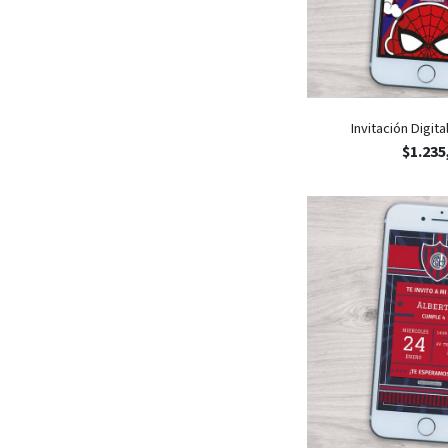
Videojuegos
Invitación Digit
$
1.235