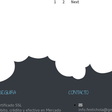
1
2
Next
SEGURA
CONTACTO
rtificado SSL
info.festichola@g
bito, crédito y efectivo en Mercado